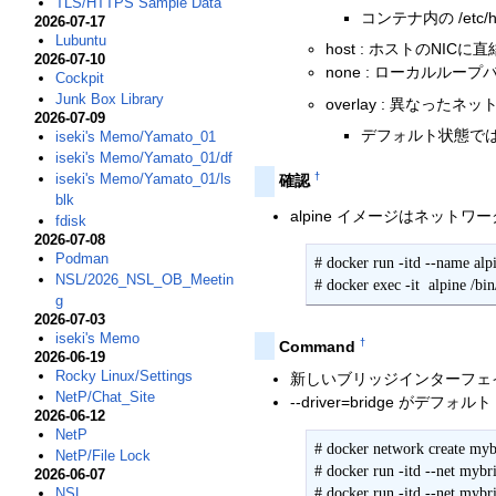
TLS/HTTPS Sample Data
コンテナ内の /etc
2026-07-17
Lubuntu
host : ホストのN
2026-07-10
none : ローカルル
Cockpit
Junk Box Library
overlay : 異な
2026-07-09
デフォルト状態で
iseki's Memo/Yamato_01
iseki's Memo/Yamato_01/df
iseki's Memo/Yamato_01/ls
†
確認
blk
alpine イメージはネッ
fdisk
2026-07-08
Podman
# docker run -itd --name alpi
NSL/2026_NSL_OB_Meetin
# docker exec -it  alpine /bin
g
2026-07-03
iseki's Memo
†
Command
2026-06-19
Rocky Linux/Settings
新しいブリッジインターフェ
NetP/Chat_Site
--driver=bridge がデフォルト
2026-06-12
NetP
# docker network create myb
NetP/File Lock
# docker run -itd --net mybr
2026-06-07
NSL
# docker run -itd --net mybr