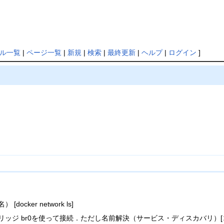
ル一覧
|
ページ一覧
|
新規
|
検索
|
最終更新
|
ヘルプ
|
ログイン
]
cker network ls]
仮想ブリッジ br0を使って接続．ただし名前解決（サービス・ディスカバリ）[コ