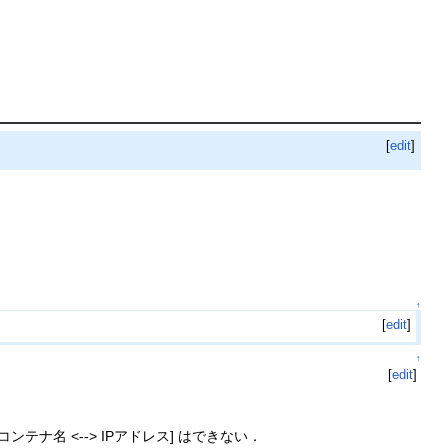
[
edit
]
↑
[
edit
]
↑
[
edit
]
ンテナ名 <--> IPアドレス] はできない．