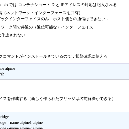
/hosts では コンテナショートID と IPアドレスの対応は記入される
ICに直結（ネットワーク・インターフェースを共有）
ープバックインターフェイスのみ．ホスト側との通信はできない．
ったネットワーク間で共通の（通信可能な）インターフェイス
は作成されない
トワークコマンドがインストールさているので，状態確認に使える
ne alpine

/sh
イスを作成する（新しく作られたブリッジは名前解決ができる）
ridge

idge --name alpine1 alpine

idge --name alpine2 alpine
