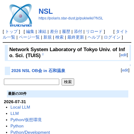
NSL
https://polaris.star-dust.jp/pukiwiki/?NSL
[
トップ
] [
編集
|
凍結
|
差分
|
履歴
|
添付
|
リロード
] [
タイト
ル一覧
|
ページ一覧
|
新規
|
検索
|
最終更新
|
ヘルプ
|
ログイン
]
Network System Laboratory of Tokyo Univ. of Inf
o. Sci. (TUIS)
[
edit
]
†
↑
[
edit
]
2026 NSL OB会 in 石和温泉
最新の30件
2026-07-31
Local LLM
LLM
Python/仮想環境
Python
Python/Development