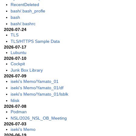
RecentDeleted
bash/.bash_profle
bash
bash/.bashrc
2026-07-24
TLS
TLS/HTTPS Sample Data
2026-07-17
Lubuntu
2026-07-10
Cockpit
Junk Box Library
2026-07-09
iseki's Memo/Yamato_01
iseki's Memo/Yamato_01/df
iseki's Memo/Yamato_01/lsblk
fdisk
2026-07-08
Podman
NSL/2026_NSL_OB_Meeting
2026-07-03
iseki's Memo
2026-06-19