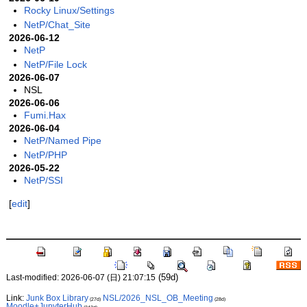
Rocky Linux/Settings
NetP/Chat_Site
2026-06-12
NetP
NetP/File Lock
2026-06-07
NSL
2026-06-06
Fumi.Hax
2026-06-04
NetP/Named Pipe
NetP/PHP
2026-05-22
NetP/SSI
[
edit
]
(59d)
Last-modified: 2026-06-07 (日) 21:07:15
Link:
Junk Box Library
NSL/2026_NSL_OB_Meeting
(27d)
(28d)
Moodle+JupyterHub