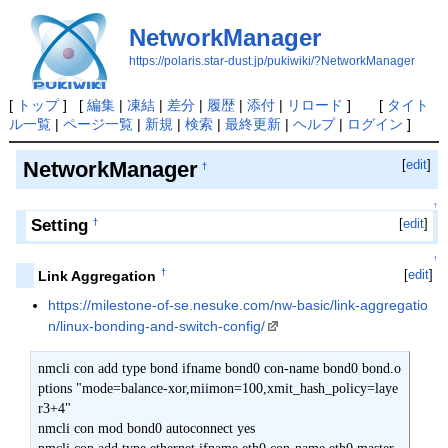
NetworkManager
https://polaris.star-dust.jp/pukiwiki/?NetworkManager
[
トップ
] [
編集
|
凍結
|
差分
|
履歴
|
添付
|
リロード
] [
タイト
ル一覧
|
ページ一覧
|
新規
|
検索
|
最終更新
|
ヘルプ
|
ログイン
]
NetworkManager
[
edit
]
†
↑
Setting
[
edit
]
†
↑
†
[
edit
]
Link Aggregation
https://milestone-of-se.nesuke.com/nw-basic/link-aggregatio
n/linux-bonding-and-switch-config/
nmcli con add type bond ifname bond0 con-name bond0 bond.o
ptions "mode=balance-xor,miimon=100,xmit_hash_policy=laye
r3+4"

nmcli con mod bond0 autoconnect yes
