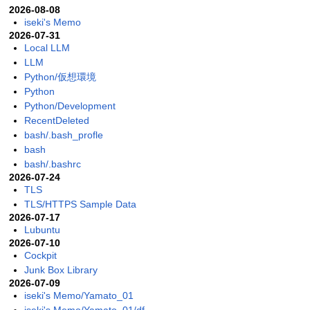
2026-08-08
iseki's Memo
2026-07-31
Local LLM
LLM
Python/仮想環境
Python
Python/Development
RecentDeleted
bash/.bash_profle
bash
bash/.bashrc
2026-07-24
TLS
TLS/HTTPS Sample Data
2026-07-17
Lubuntu
2026-07-10
Cockpit
Junk Box Library
2026-07-09
iseki's Memo/Yamato_01