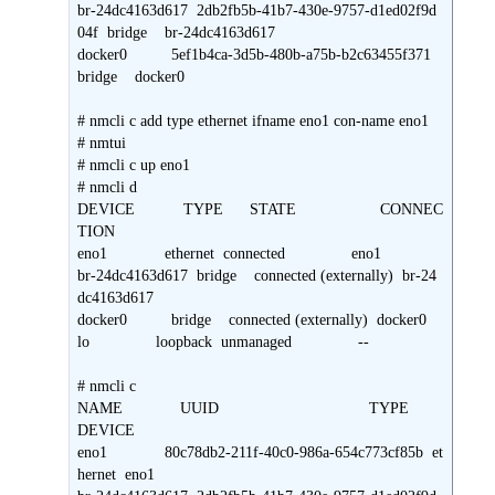
br-24dc4163d617  2db2fb5b-41b7-430e-9757-d1ed02f9d
04f  bridge    br-24dc4163d617

docker0          5ef1b4ca-3d5b-480b-a75b-b2c63455f371  
bridge    docker0

# nmcli c add type ethernet ifname eno1 con-name eno1

# nmtui

# nmcli c up eno1

# nmcli d

DEVICE           TYPE      STATE                   CONNEC
TION

eno1             ethernet  connected               eno1

br-24dc4163d617  bridge    connected (externally)  br-24
dc4163d617

docker0          bridge    connected (externally)  docker0

lo               loopback  unmanaged               -- 

# nmcli c

NAME             UUID                                  TYPE      
DEVICE

eno1             80c78db2-211f-40c0-986a-654c773cf85b  et
hernet  eno1
