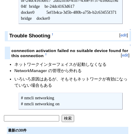
br-24dc4163d617  2db2fb5b-41b7-430e-9757-d1ed02f9d
04f  bridge    br-24dc4163d617

docker0          5ef1b4ca-3d5b-480b-a75b-b2c63455f371  
bridge    docker0
↑
Trouble Shooting
[
edit
]
†
↑
connection activation failed no suitable device found for
†
[
edit
]
this connection
ネットワークインターフェイスが起動しなくなる
NetworkManager の管理から外れる
いろいろ原因はあるが、そもそもネットワークが有効になっ
ていない場合もある
# nmcli networking

# nmcli networking on
最新の30件