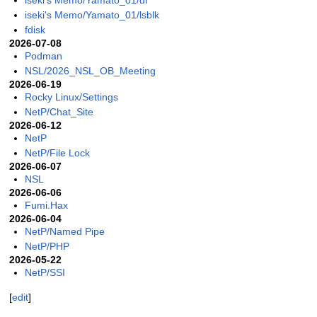
iseki's Memo/Yamato_01/df
iseki's Memo/Yamato_01/lsblk
fdisk
2026-07-08
Podman
NSL/2026_NSL_OB_Meeting
2026-06-19
Rocky Linux/Settings
NetP/Chat_Site
2026-06-12
NetP
NetP/File Lock
2026-06-07
NSL
2026-06-06
Fumi.Hax
2026-06-04
NetP/Named Pipe
NetP/PHP
2026-05-22
NetP/SSI
[
edit
]