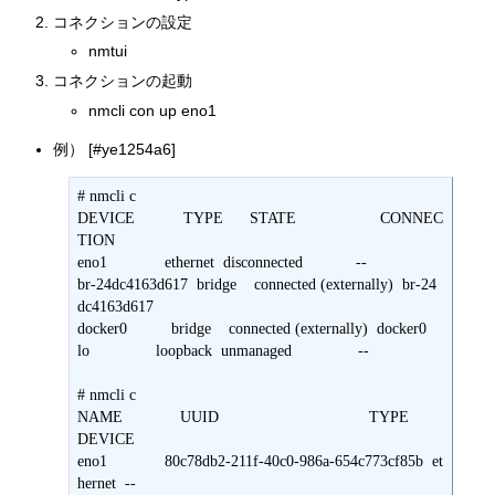
コネクションの設定
nmtui
コネクションの起動
nmcli con up eno1
例） [#ye1254a6]
# nmcli c

DEVICE           TYPE      STATE                   CONNEC
TION

eno1             ethernet  disconnected            --

br-24dc4163d617  bridge    connected (externally)  br-24
dc4163d617

docker0          bridge    connected (externally)  docker0

lo               loopback  unmanaged               --

# nmcli c

NAME             UUID                                  TYPE      
DEVICE

eno1             80c78db2-211f-40c0-986a-654c773cf85b  et
hernet  --
