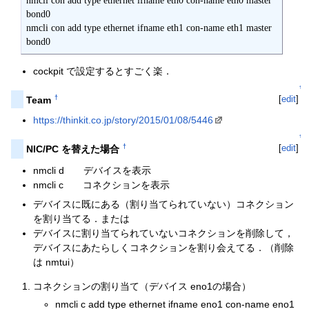
nmcli con add type ethernet ifname eth0 con-name eth0 master 
bond0

nmcli con add type ethernet ifname eth1 con-name eth1 master 
bond0
cockpit で設定するとすごく楽．
↑
†
[
edit
]
Team
https://thinkit.co.jp/story/2015/01/08/5446
↑
[
edit
]
†
NIC/PC を替えた場合
nmcli d デバイスを表示
nmcli c コネクションを表示
デバイスに既にある（割り当てられていない）コネクション
を割り当てる．または
デバイスに割り当てられていないコネクションを削除して，
デバイスにあたらしくコネクションを割り会えてる．（削除
は nmtui）
コネクションの割り当て（デバイス eno1の場合）
nmcli c add type ethernet ifname eno1 con-name eno1