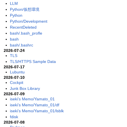
LLM
Python/仮想環境
Python
Python/Development
RecentDeleted
bash/.bash_profle
bash
bash/.bashrc
2026-07-24
TLS
TLS/HTTPS Sample Data
2026-07-17
Lubuntu
2026-07-10
Cockpit
Junk Box Library
2026-07-09
iseki's Memo/Yamato_01
iseki's Memo/Yamato_01/df
iseki's Memo/Yamato_01/lsblk
fdisk
2026-07-08