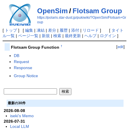
OpenSim
/
Flotsam Group
https://polaris.star-dust.jp/pukiwiki/?OpenSim/Flotsam+Gr
oup
[
トップ
] [
編集
|
凍結
|
差分
|
履歴
|
添付
|
リロード
] [
タイト
ル一覧
|
ページ一覧
|
新規
|
検索
|
最終更新
|
ヘルプ
|
ログイン
]
†
[
edit
]
Flotsam Group Function
DB
Request
Response
Group Notice
最新の30件
2026-08-08
iseki's Memo
2026-07-31
Local LLM