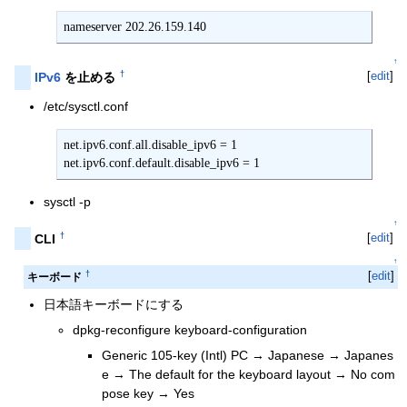
nameserver 202.26.159.140
↑
[
edit
]
†
IPv6
を止める
/etc/sysctl.conf
net.ipv6.conf.all.disable_ipv6 = 1

net.ipv6.conf.default.disable_ipv6 = 1
sysctl -p
↑
†
[
edit
]
CLI
↑
†
[
edit
]
キーボード
日本語キーボードにする
dpkg-reconfigure keyboard-configuration
Generic 105-key (Intl) PC → Japanese → Japanes
e → The default for the keyboard layout → No com
pose key → Yes