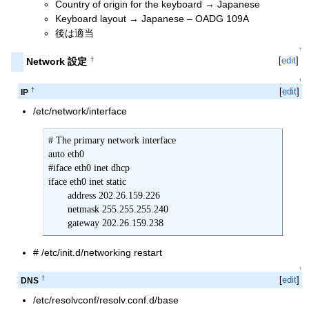
Country of origin for the keyboard → Japanese
Keyboard layout → Japanese – OADG 109A
後は適当
↑
[
edit
]
†
Network 設定
↑
†
[
edit
]
IP
/etc/network/interface
# The primary network interface

auto eth0

#iface eth0 inet dhcp

iface eth0 inet static

       address 202.26.159.226

       netmask 255.255.255.240

       gateway 202.26.159.238
# /etc/init.d/networking restart
↑
†
[
edit
]
DNS
/etc/resolvconf/resolv.conf.d/base