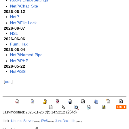
Rocky Linux/Settings
NetP/Chat_Site
2026-06-12
NetP
NetP/File Lock
2026-06-07
NSL
2026-06-06
Fumi.Hax
2026-06-04
NetP/Named Pipe
NetP/PHP
2026-05-22
NetP/SSI
[
edit
]
(254d)
Last-modified: 2025-11-26 (水) 14:52:12
Link:
Ubuntu Server
IPv6
JunkBox_Lib
(249d)
(479d)
(946d)