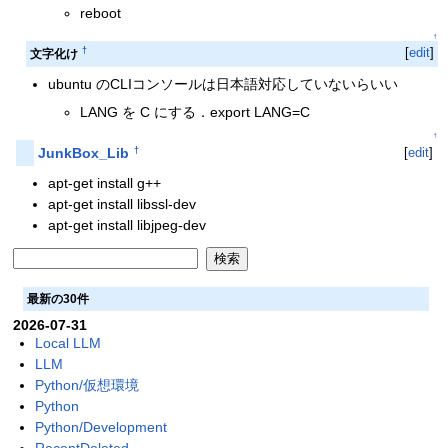
reboot
↑
†
[
edit
]
文字化け
ubuntu のCLIコンソールは日本語対応していないらいい
LANG を C にする．export LANG=C
↑
†
[
edit
]
JunkBox_Lib
apt-get install g++
apt-get install libssl-dev
apt-get install libjpeg-dev
最新の30件
2026-07-31
Local LLM
LLM
Python/仮想環境
Python
Python/Development