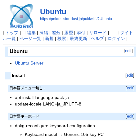
Ubuntu
https://polaris.star-dust.jp/pukiwiki/?Ubuntu
[
トップ
] [
編集
|
凍結
|
差分
|
履歴
|
添付
|
リロード
] [
タイト
ル一覧
|
ページ一覧
|
新規
|
検索
|
最終更新
|
ヘルプ
|
ログイン
]
Ubuntu
[
edit
]
Ubuntu Server
↑
Install
[
edit
]
↑
[
edit
]
日本語メニュー無し．
apt install language-pack-ja
update-locale LANG=ja_JP.UTF-8
↑
[
edit
]
日本語キーボード
dpkg-reconfigure keyboard-configuration
Keyboard model → Generic 105-key PC