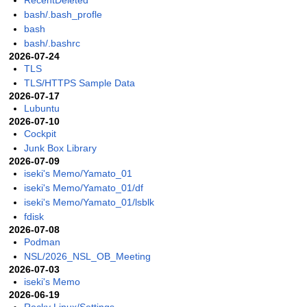
RecentDeleted
bash/.bash_profle
bash
bash/.bashrc
2026-07-24
TLS
TLS/HTTPS Sample Data
2026-07-17
Lubuntu
2026-07-10
Cockpit
Junk Box Library
2026-07-09
iseki's Memo/Yamato_01
iseki's Memo/Yamato_01/df
iseki's Memo/Yamato_01/lsblk
fdisk
2026-07-08
Podman
NSL/2026_NSL_OB_Meeting
2026-07-03
iseki's Memo
2026-06-19