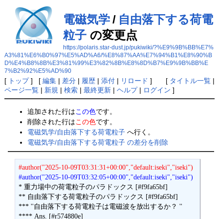
電磁気学
/
自由落下する荷電
粒子
の変更点
https://polaris.star-dust.jp/pukiwiki/?%E9%9B%BB%E7%
A3%81%E6%B0%97%E5%AD%A6/%E8%87%AA%E7%94%B1%E8%90%B
D%E4%B8%8B%E3%81%99%E3%82%8B%E8%8D%B7%E9%9B%BB%E
7%B2%92%E5%AD%90
[
トップ
] [
編集
|
差分
|
履歴
|
添付
|
リロード
] [
タイトル一覧
|
ページ一覧
|
新規
|
検索
|
最終更新
|
ヘルプ
|
ログイン
]
追加された行は
この色
です。
削除された行は
この色
です。
電磁気学/自由落下する荷電粒子
へ行く。
電磁気学/自由落下する荷電粒子 の差分を削除
#author("2025-10-09T03:31:31+00:00","default:iseki","iseki")
#author("2025-10-09T03:32:05+00:00","default:iseki","iseki")
* 重力場中の荷電粒子のパラドックス [#f9fa65bf]

** 自由落下する荷電粒子のパラドックス [#f9fa65bf]

*** ''自由落下する荷電粒子は電磁波を放出するか？ ''

**** Ans. [#r574880e]
