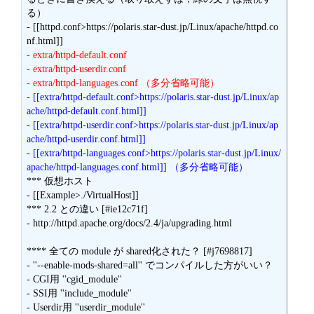
る）

- [[httpd.conf>https://polaris.star-dust.jp/Linux/apache/httpd.co
- extra/httpd-default.conf
- extra/httpd-userdir.conf
- extra/httpd-languages.conf （多分省略可能）
- [[extra/httpd-default.conf>https://polaris.star-dust.jp/Linux/ap
ache/httpd-default.conf.html]]
- [[extra/httpd-userdir.conf>https://polaris.star-dust.jp/Linux/ap
ache/httpd-userdir.conf.html]]
- [[extra/httpd-languages.conf>https://polaris.star-dust.jp/Linux/
apache/httpd-languages.conf.html]] （多分省略可能）
*** 仮想ホスト

- [[Example>./VirtualHost]]

*** 2.2 との違い [#ie12c71f]

- http://httpd.apache.org/docs/2.4/ja/upgrading.html

**** 全ての module が shared化された？ [#j7698817]

- ''--enable-mods-shared=all'' でコンパイルした方がいい？

- CGI用 ''cgid_module''

- SSI用 ''include_module''

- Userdir用 ''userdir_module''
