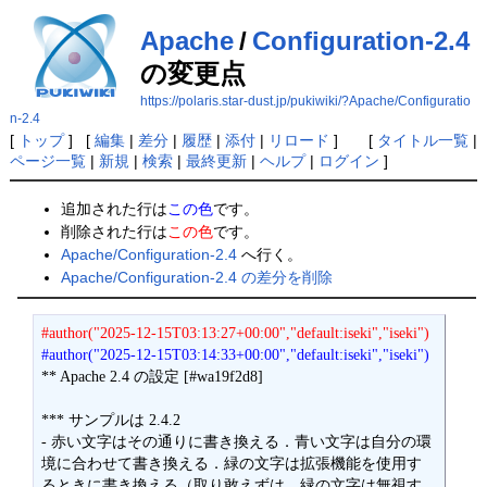
Apache
/
Configuration-2.4
の変更点
https://polaris.star-dust.jp/pukiwiki/?Apache/Configuratio
n-2.4
[
トップ
] [
編集
|
差分
|
履歴
|
添付
|
リロード
] [
タイトル一覧
|
ページ一覧
|
新規
|
検索
|
最終更新
|
ヘルプ
|
ログイン
]
追加された行は
この色
です。
削除された行は
この色
です。
Apache/Configuration-2.4
へ行く。
Apache/Configuration-2.4 の差分を削除
#author("2025-12-15T03:13:27+00:00","default:iseki","iseki")
#author("2025-12-15T03:14:33+00:00","default:iseki","iseki")
** Apache 2.4 の設定 [#wa19f2d8]

*** サンプルは 2.4.2

- 赤い文字はその通りに書き換える．青い文字は自分の環
境に合わせて書き換える．緑の文字は拡張機能を使用す
るときに書き換える（取り敢えずは，緑の文字は無視す