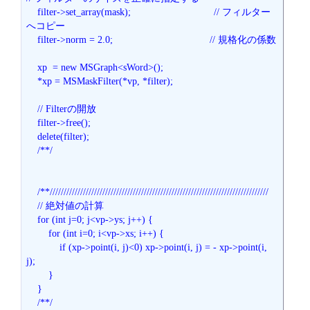
    filter->set_array(mask);                              // フィルター
へコピー

    filter->norm = 2.0;                                   // 規格化の係数

    xp  = new MSGraph<sWord>();

    *xp = MSMaskFilter(*vp, *filter);

    // Filterの開放

    filter->free();

    delete(filter);

    /**/

    /**/////////////////////////////////////////////////////////////////////////////// 

    // 絶対値の計算

    for (int j=0; j<vp->ys; j++) {

        for (int i=0; i<vp->xs; i++) {

            if (xp->point(i, j)<0) xp->point(i, j) = - xp->point(i, 
j);

        }

    }

    /**/
