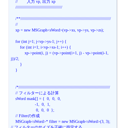
    //        入力 vp, 出力 xp

    /////////////////////////////////////////

    /**///////////////////////////////////////////////////////////////////////////////

    //

    xp = new MSGraph<sWord>(vp->xs, vp->ys, vp->zs);

    for (int j=1; j<vp->ys-1; j++) {

        for (int i=1; i<vp->xs-1; i++) {

            xp->point(i, j) = (vp->point(i+1, j) - vp->point(i-1, 
j))/2;

        }

    }

    /*////////////////////////////////////////////////////////////////////////////////

    // フィルターによる計算

    sWord mask[] = {  0,  0,  0,

                     -1,  0,  1,

                      0,  0,  0  };

    // Filterの作成

    MSGraph<sWord>* filter = new MSGraph<sWord>(3, 3);    
// フィルターのサイズを正確に指定する
