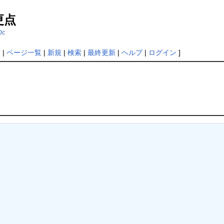
更点
0c
覧
|
ページ一覧
|
新規
|
検索
|
最終更新
|
ヘルプ
|
ログイン
]