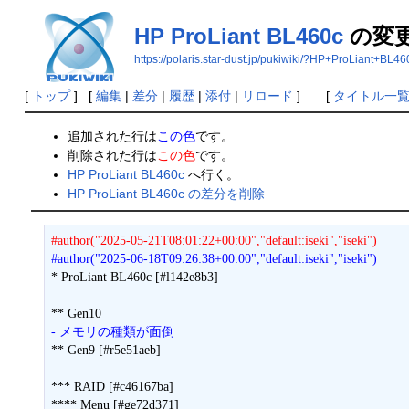
HP ProLiant BL460c
の変
https://polaris.star-dust.jp/pukiwiki/?HP+ProLiant+BL46
[
トップ
] [
編集
|
差分
|
履歴
|
添付
|
リロード
] [
タイトル一
追加された行は
この色
です。
削除された行は
この色
です。
HP ProLiant BL460c
へ行く。
HP ProLiant BL460c の差分を削除
#author("2025-05-21T08:01:22+00:00","default:iseki","iseki")
#author("2025-06-18T09:26:38+00:00","default:iseki","iseki")
* ProLiant BL460c [#l142e8b3]

- メモリの種類が面倒
** Gen9 [#r5e51aeb]

*** RAID [#c46167ba]

**** Menu [#ge72d371]
