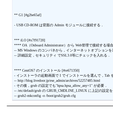
** G1 [#g2be65af]

- USB CD-ROM は背面の Admin モジュールに接続する．

*** iLO [#x7f91720]

**** OA（Onboard Administrator）から Web管理で接続する場合 [#
-- MS Windows のコンパネから，インターネットオプションを
-- 詳細設定，セキュリティ でSSL3.0等にチェックを入れる．

**** CentOS7 のインストール [#re671350]

- インストーラの起動画面で I でインストールを選んで，Tab を押して，起
-- http://blog.livedoor.jp/ese_admin/archives/52257485.html

- その後，grub の設定でも''hpsa.hpsa_allow_any=1'' が必要．

-- /etc/default/grub の GRUB_CMDLINE_LINUX に上記の設