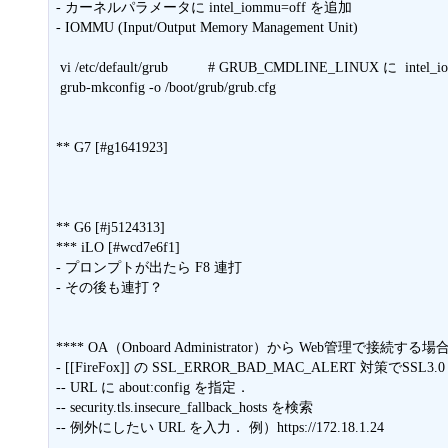
- カーネルパラメータに intel_iommu=off を追加

- IOMMU (Input/Output Memory Management Unit)

 vi /etc/default/grub          # GRUB_CMDLINE_LINUX に  intel_iommu=off を追加

 grub-mkconfig -o /boot/grub/grub.cfg

** G7 [#g1641923]

** G6 [#j5124313]

*** iLO [#wcd7e6f1]

- プロンプトが出たら F8 連打

- その後も連打？

**** OA（Onboard Administrator）から Web管理で接続する場合 [#
- [[FireFox]] の SSL_ERROR_BAD_MAC_ALERT 対策でS
-- URL に about:config を指定．

-- security.tls.insecure_fallback_hosts を検索

-- 例外にしたい URL を入力． 例）https://172.18.1.24
