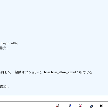
q16f2d8a]

選択．

動オプションに ''hpsa.hpsa_allow_any=1'' を付ける．

定を追加．
