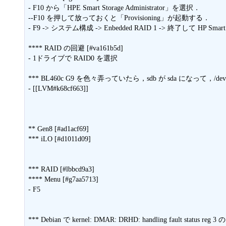
- F10 から「HPE Smart Storage Administrator」を選択．

--F10 を押して放っておくと「Provisioning」が起動する．

- F9 -> システム構成 -> Enbedded RAID 1 -> 終了して HP Smart St
**** RAID の回避 [#va161b5d]

- 1ドライブで RAID0 を選択

*** BL460c G9 を色々弄っていたら，sdb が sda になって，/dev/map
- [[LVM#k68cf663]]

** Gen8 [#ad1acf69]

*** iLO [#d1011d09]

*** RAID [#lbbcd9a3]

**** Menu [#g7aa5713]

- F5

*** Debian で kernel: DMAR: DRHD: handling fault status reg 