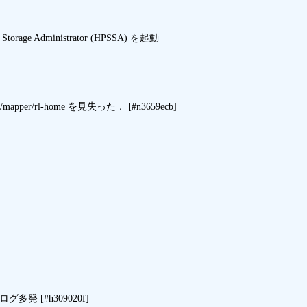
orage Administrator (HPSSA) を起動

per/rl-home を見失った． [#n3659ecb]

3 のログ多発 [#h309020f]
