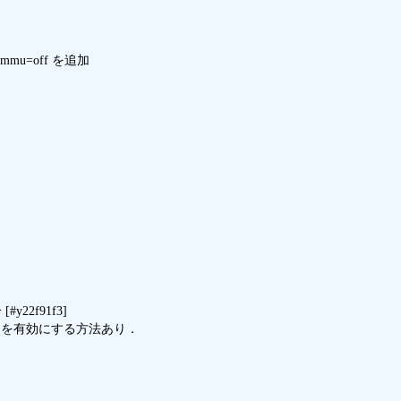
y22f91f3]

SL3.0 を有効にする方法あり．
