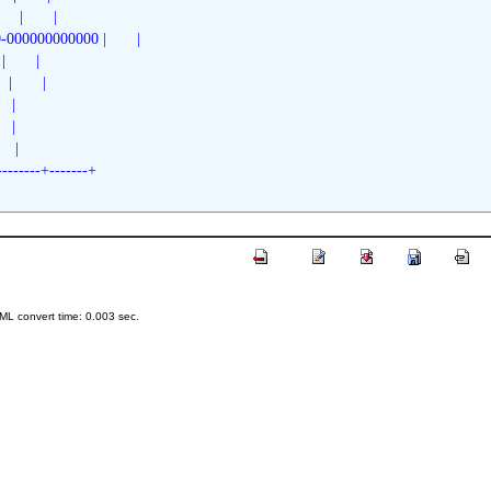
  |       | 
-000000000000 |       | 
       | 
|       | 
   | 
   | 
   | 
---------+-------+
L convert time: 0.003 sec.