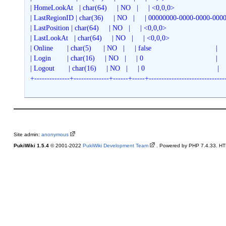
 | HomeLookAt   | char(64)     | NO   |     | <0,0,0>                            
 | LastRegionID | char(36)     | NO   |     | 00000000-0000-0000-0000
 | LastPosition | char(64)     | NO   |     | <0,0,0>                              |
 | LastLookAt   | char(64)     | NO   |     | <0,0,0>                              
 | Online       | char(5)      | NO   |     | false                                |    
 | Login        | char(16)     | NO   |     | 0                                    |    
 | Logout       | char(16)     | NO   |     | 0                                    |    
 +--------------+--------------+------+-----+-----------------------------
Site admin:
anonymous
PukiWiki 1.5.4
© 2001-2022
PukiWiki Development Team
. Powered by PHP 7.4.33. HTM