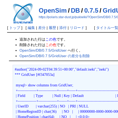
OpenSim
/
DB
/
0.7.5
/
Grid
https://polaris.star-dust.jp/pukiwiki/?OpenSim/DB/0.7.5
[
トップ
] [
編集
|
差分
|
履歴
|
添付
|
リロード
] [
タイトル一
追加された行は
この色
です。
削除された行は
この色
です。
OpenSim/DB/0.7.5/GridUser
へ行く。
OpenSim/DB/0.7.5/GridUser の差分を削除
#author("2024-09-02T04:39:51+00:00","default:iseki","iseki")
*** GridUser [#f347053a]
 mysql> show columns from GridUser;
 +--------------+--------------+------+-----+-----------------------------
 | Field        | Type         | Null | Key | Default                              |
 +--------------+--------------+------+-----+-----------------------------
 | UserID       | varchar(255) | NO   | PRI | NULL                              
 | HomeRegionID | char(36)     | NO   |     | 00000000-0000-0000-000
 | HomePosition | char(64)     | NO   |     | <0,0,0>                             