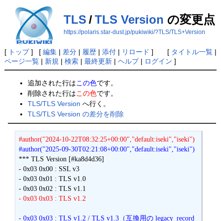
TLS
/
TLS Version
の変更点
https://polaris.star-dust.jp/pukiwiki/?TLS/TLS+Version
[
トップ
] [
編集
|
差分
|
履歴
|
添付
|
リロード
] [
タイトル一覧
|
ページ一覧
|
新規
|
検索
|
最終更新
|
ヘルプ
|
ログイン
]
追加された行は
この色
です。
削除された行は
この色
です。
TLS/TLS Version
へ行く。
TLS/TLS Version の差分を削除
#author("2024-10-22T08:32:25+00:00","default:iseki","iseki")
#author("2025-09-30T02:21:08+00:00","default:iseki","iseki")
*** TLS Version [#ka8d4d36]

- 0x03 0x00 : SSL v3

- 0x03 0x01 : TLS v1.0

- 0x03 0x03 : TLS v1.2
- 0x03 0x03 : TLS v1.2 / TLS v1.3（互換用の legacy_record_