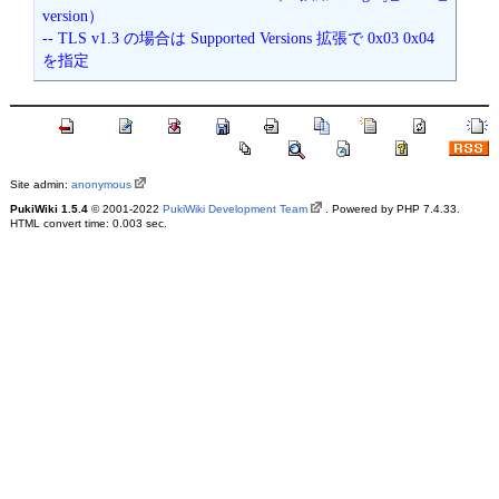
version）
-- TLS v1.3 の場合は Supported Versions 拡張で 0x03 0x04 
を指定
Site admin:
anonymous
PukiWiki 1.5.4
© 2001-2022
PukiWiki Development Team
. Powered by PHP 7.4.33.
HTML convert time: 0.003 sec.