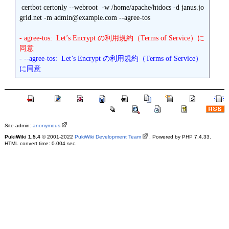
 certbot certonly --webroot  -w /home/apache/htdocs -d janus.jo
grid.net -m admin@example.com --agree-tos

- agree-tos:  Let’s Encrypt の利用規約（Terms of Service）に
同意
- --agree-tos:  Let’s Encrypt の利用規約（Terms of Service）
に同意
Site admin:
anonymous
PukiWiki 1.5.4
© 2001-2022
PukiWiki Development Team
. Powered by PHP 7.4.33.
HTML convert time: 0.004 sec.