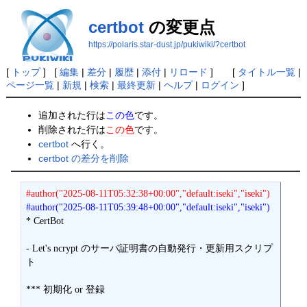
certbot
の変更点
https://polaris.star-dust.jp/pukiwiki/?certbot
[
トップ
] [
編集
|
差分
|
履歴
|
添付
|
リロード
] [
タイトル一覧
|
ページ一覧
|
新規
|
検索
|
最終更新
|
ヘルプ
|
ログイン
]
追加された行は
この色
です。
削除された行は
この色
です。
certbot
へ行く。
certbot の差分を削除
#author("2025-08-11T05:32:38+00:00","default:iseki","iseki")
#author("2025-08-11T05:39:48+00:00","default:iseki","iseki")
* CertBot

- Let's ncrypt のサーバ証明書の自動発行・更新用スクリプ
ト

*** 初期化 or 登録
