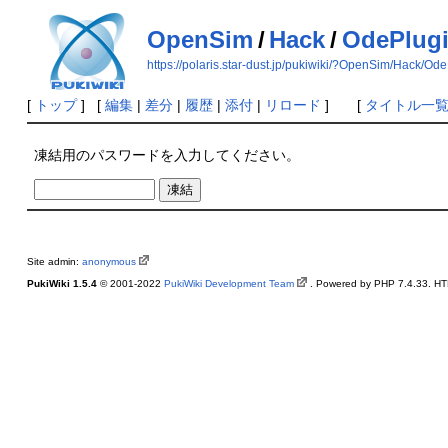
OpenSim
/
Hack
/
OdePlug
https://polaris.star-dust.jp/pukiwiki/?OpenSim/Hack/Od
[
トップ
] [
編集
|
差分
|
履歴
|
添付
|
リロード
] [
タイトル一
凍結用のパスワードを入力してください。
Site admin:
anonymous
PukiWiki 1.5.4
© 2001-2022
PukiWiki Development Team
. Powered by PHP 7.4.33. HTM