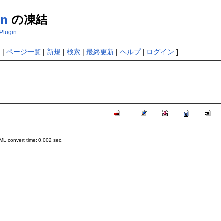
in
の凍結
ePlugin
覧
|
ページ一覧
|
新規
|
検索
|
最終更新
|
ヘルプ
|
ログイン
]
L convert time: 0.002 sec.