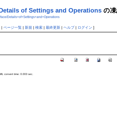
Details of Settings and Operations
の凍
erface/Details+of+Settings+and+Operations
覧
|
ページ一覧
|
新規
|
検索
|
最終更新
|
ヘルプ
|
ログイン
]
L convert time: 0.003 sec.