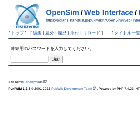
OpenSim
/
Web Interface
/
https://polaris.star-dust.jp/pukiwiki/?OpenSim/Web+Int
[
トップ
] [
編集
|
差分
|
履歴
|
添付
|
リロード
] [
タイトル一
凍結用のパスワードを入力してください。
Site admin:
anonymous
PukiWiki 1.5.4
© 2001-2022
PukiWiki Development Team
. Powered by PHP 7.4.33. HTM