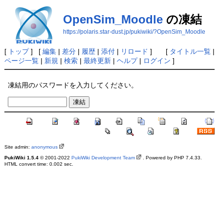
OpenSim_Moodle
の凍結
https://polaris.star-dust.jp/pukiwiki/?OpenSim_Moodle
[
トップ
] [
編集
|
差分
|
履歴
|
添付
|
リロード
] [
タイトル一覧
|
ページ一覧
|
新規
|
検索
|
最終更新
|
ヘルプ
|
ログイン
]
凍結用のパスワードを入力してください。
Site admin:
anonymous
PukiWiki 1.5.4
© 2001-2022
PukiWiki Development Team
. Powered by PHP 7.4.33.
HTML convert time: 0.002 sec.