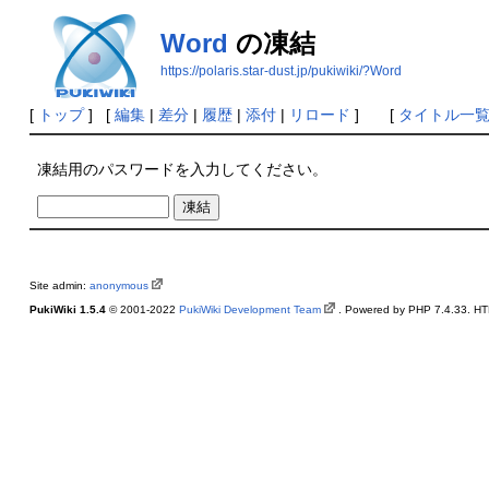
Word
の凍結
https://polaris.star-dust.jp/pukiwiki/?Word
[
トップ
] [
編集
|
差分
|
履歴
|
添付
|
リロード
] [
タイトル一
凍結用のパスワードを入力してください。
Site admin:
anonymous
PukiWiki 1.5.4
© 2001-2022
PukiWiki Development Team
. Powered by PHP 7.4.33. HTM