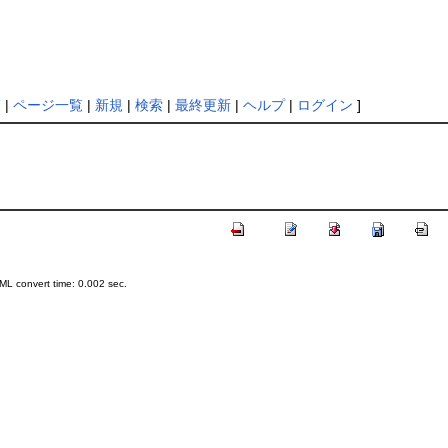
覧
|
ページ一覧
|
新規
|
検索
|
最終更新
|
ヘルプ
|
ログイン
]
L convert time: 0.002 sec.