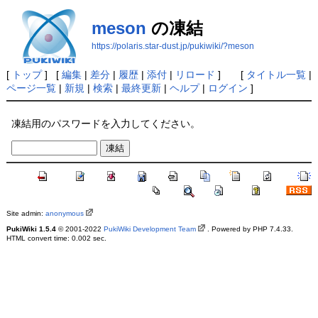
meson
の凍結
https://polaris.star-dust.jp/pukiwiki/?meson
[
トップ
] [
編集
|
差分
|
履歴
|
添付
|
リロード
] [
タイトル一覧
|
ページ一覧
|
新規
|
検索
|
最終更新
|
ヘルプ
|
ログイン
]
凍結用のパスワードを入力してください。
Site admin:
anonymous
PukiWiki 1.5.4
© 2001-2022
PukiWiki Development Team
. Powered by PHP 7.4.33.
HTML convert time: 0.002 sec.