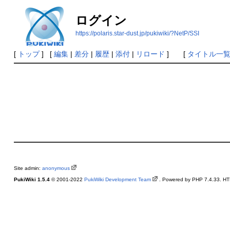
ログイン
https://polaris.star-dust.jp/pukiwiki/?NetP/SSI
[
トップ
] [
編集
|
差分
|
履歴
|
添付
|
リロード
] [
タイトル一
Site admin:
anonymous
PukiWiki 1.5.4
© 2001-2022
PukiWiki Development Team
. Powered by PHP 7.4.33. HTM