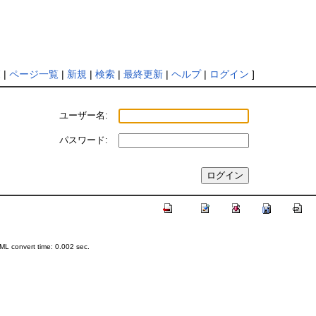
覧
|
ページ一覧
|
新規
|
検索
|
最終更新
|
ヘルプ
|
ログイン
]
ユーザー名:
パスワード:
L convert time: 0.002 sec.