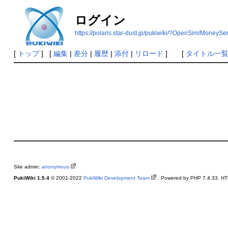
ログイン
https://polaris.star-dust.jp/pukiwiki/?OpenSim/MoneySe
[
トップ
] [
編集
|
差分
|
履歴
|
添付
|
リロード
] [
タイトル一
Site admin:
anonymous
PukiWiki 1.5.4
© 2001-2022
PukiWiki Development Team
. Powered by PHP 7.4.33. HTM