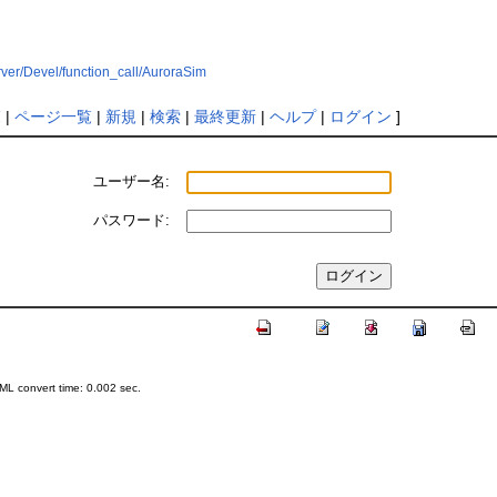
rver/Devel/function_call/AuroraSim
覧
|
ページ一覧
|
新規
|
検索
|
最終更新
|
ヘルプ
|
ログイン
]
ユーザー名:
パスワード:
L convert time: 0.002 sec.