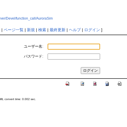
rver/Devel/function_call/AuroraSim
覧
|
ページ一覧
|
新規
|
検索
|
最終更新
|
ヘルプ
|
ログイン
]
ユーザー名:
パスワード:
L convert time: 0.002 sec.