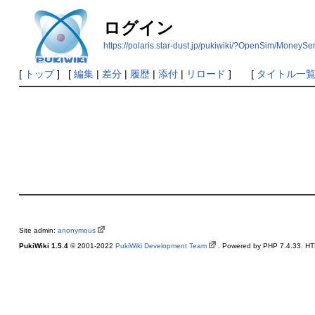
ログイン
https://polaris.star-dust.jp/pukiwiki/?OpenSim/MoneySe
[
トップ
] [
編集
|
差分
|
履歴
|
添付
|
リロード
] [
タイトル一
Site admin:
anonymous
PukiWiki 1.5.4
© 2001-2022
PukiWiki Development Team
. Powered by PHP 7.4.33. HTM