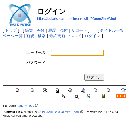
ログイン
https://polaris.star-dust.jp/pukiwiki/?OpenSim/Wind
[
トップ
] [
編集
|
差分
|
履歴
|
添付
|
リロード
] [
タイトル一覧
|
ページ一覧
|
新規
|
検索
|
最終更新
|
ヘルプ
|
ログイン
]
ユーザー名:
パスワード:
Site admin:
anonymous
PukiWiki 1.5.4
© 2001-2022
PukiWiki Development Team
. Powered by PHP 7.4.33.
HTML convert time: 0.002 sec.