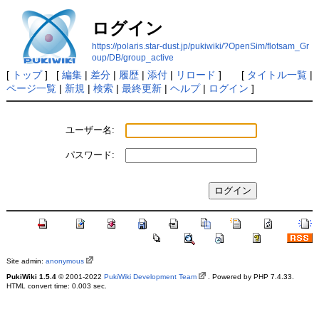
ログイン
https://polaris.star-dust.jp/pukiwiki/?OpenSim/flotsam_Gr
oup/DB/group_active
[
トップ
] [
編集
|
差分
|
履歴
|
添付
|
リロード
] [
タイトル一覧
|
ページ一覧
|
新規
|
検索
|
最終更新
|
ヘルプ
|
ログイン
]
ユーザー名:
パスワード:
Site admin:
anonymous
PukiWiki 1.5.4
© 2001-2022
PukiWiki Development Team
. Powered by PHP 7.4.33.
HTML convert time: 0.003 sec.