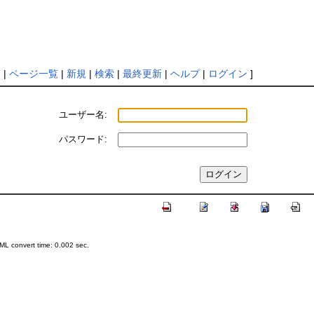
覧
|
ページ一覧
|
新規
|
検索
|
最終更新
|
ヘルプ
|
ログイン
]
ユーザー名:
パスワード:
L convert time: 0.002 sec.