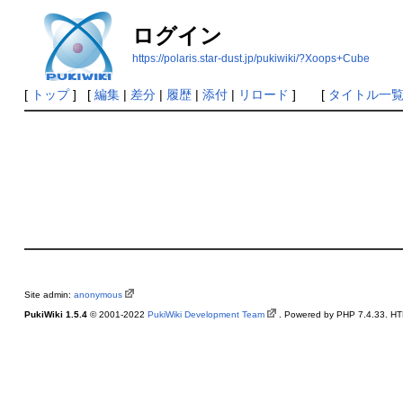
ログイン
https://polaris.star-dust.jp/pukiwiki/?Xoops+Cube
[
トップ
] [
編集
|
差分
|
履歴
|
添付
|
リロード
] [
タイトル一
Site admin:
anonymous
PukiWiki 1.5.4
© 2001-2022
PukiWiki Development Team
. Powered by PHP 7.4.33. HTM