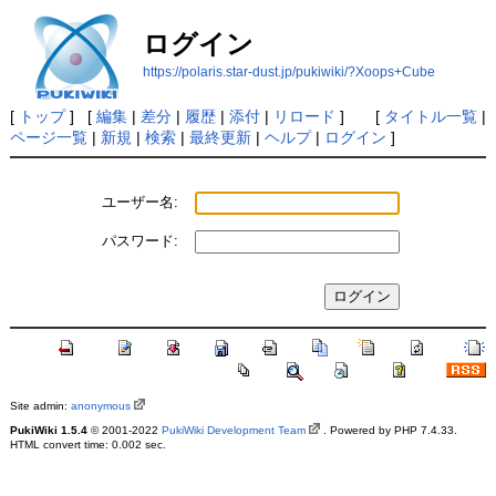
ログイン
https://polaris.star-dust.jp/pukiwiki/?Xoops+Cube
[
トップ
] [
編集
|
差分
|
履歴
|
添付
|
リロード
] [
タイトル一覧
|
ページ一覧
|
新規
|
検索
|
最終更新
|
ヘルプ
|
ログイン
]
ユーザー名:
パスワード:
Site admin:
anonymous
PukiWiki 1.5.4
© 2001-2022
PukiWiki Development Team
. Powered by PHP 7.4.33.
HTML convert time: 0.002 sec.