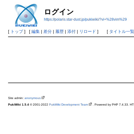
ログイン
https://polaris.star-dust.jp/pukiwiki/?vi+%28vim%29
[
トップ
] [
編集
|
差分
|
履歴
|
添付
|
リロード
] [
タイトル一
Site admin:
anonymous
PukiWiki 1.5.4
© 2001-2022
PukiWiki Development Team
. Powered by PHP 7.4.33. HTM