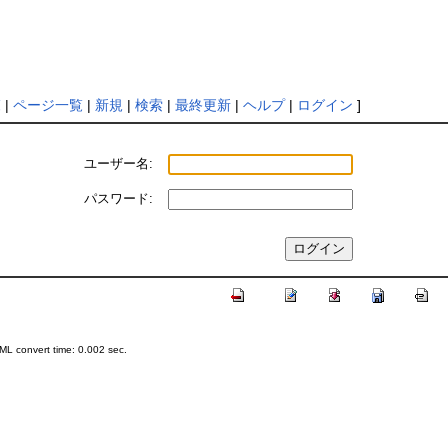
覧
|
ページ一覧
|
新規
|
検索
|
最終更新
|
ヘルプ
|
ログイン
]
ユーザー名:
パスワード:
L convert time: 0.002 sec.