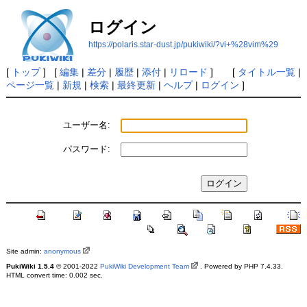
ログイン
https://polaris.star-dust.jp/pukiwiki/?vi+%28vim%29
[
トップ
] [
編集
|
差分
|
履歴
|
添付
|
リロード
] [
タイトル一覧
|
ページ一覧
|
新規
|
検索
|
最終更新
|
ヘルプ
|
ログイン
]
ユーザー名:
パスワード:
Site admin:
anonymous
PukiWiki 1.5.4
© 2001-2022
PukiWiki Development Team
. Powered by PHP 7.4.33.
HTML convert time: 0.002 sec.