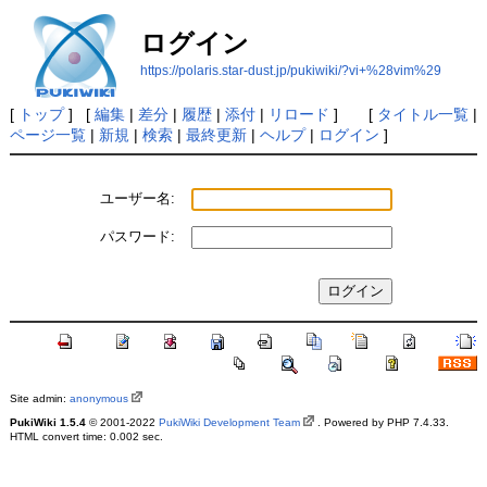
ログイン
https://polaris.star-dust.jp/pukiwiki/?vi+%28vim%29
[
トップ
] [
編集
|
差分
|
履歴
|
添付
|
リロード
] [
タイトル一覧
|
ページ一覧
|
新規
|
検索
|
最終更新
|
ヘルプ
|
ログイン
]
ユーザー名:
パスワード:
Site admin:
anonymous
PukiWiki 1.5.4
© 2001-2022
PukiWiki Development Team
. Powered by PHP 7.4.33.
HTML convert time: 0.002 sec.