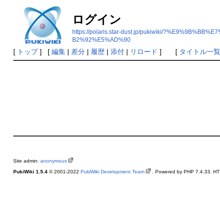
ログイン
https://polaris.star-dust.jp/pukiwiki/?
B2%92%E5%AD%90
[
トップ
] [
編集
|
差分
|
履歴
|
添付
|
リロード
] [
タイトル一
Site admin:
anonymous
PukiWiki 1.5.4
© 2001-2022
PukiWiki Development Team
. Powered by PHP 7.4.33. HTM