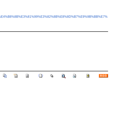
%90%BD%E4%B8%8B%E3%81%99%E3%82%8B%E8%8D%B7%E9%9B%BB%E7%