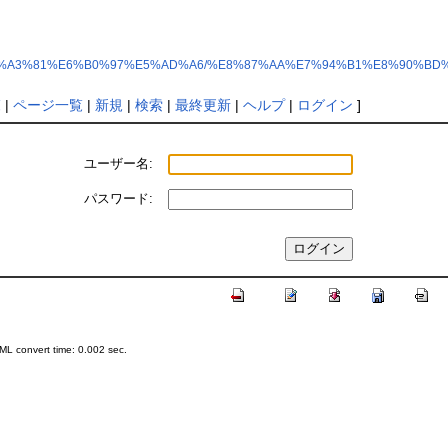
%E9%9B%BB%E7%A3%81%E6%B0%97%E5%AD%A6/%E8%87%AA%E7%94%B1%E8
覧
|
ページ一覧
|
新規
|
検索
|
最終更新
|
ヘルプ
|
ログイン
]
ユーザー名:
パスワード:
L convert time: 0.002 sec.