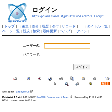
ログイン
https://polaris.star-dust.jp/pukiwiki/?Let%27s+Encrypt
[
トップ
] [
編集
|
差分
|
履歴
|
添付
|
リロード
] [
タイトル一覧
|
ページ一覧
|
新規
|
検索
|
最終更新
|
ヘルプ
|
ログイン
]
ユーザー名:
パスワード:
Site admin:
anonymous
PukiWiki 1.5.4
© 2001-2022
PukiWiki Development Team
. Powered by PHP 7.4.33.
HTML convert time: 0.002 sec.