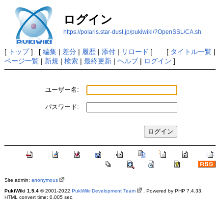
ログイン
https://polaris.star-dust.jp/pukiwiki/?OpenSSL/CA.sh
[
トップ
] [
編集
|
差分
|
履歴
|
添付
|
リロード
] [
タイトル一覧
|
ページ一覧
|
新規
|
検索
|
最終更新
|
ヘルプ
|
ログイン
]
ユーザー名:
パスワード:
Site admin:
anonymous
PukiWiki 1.5.4
© 2001-2022
PukiWiki Development Team
. Powered by PHP 7.4.33.
HTML convert time: 0.005 sec.