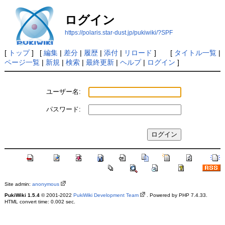
ログイン
https://polaris.star-dust.jp/pukiwiki/?SPF
[
トップ
] [
編集
|
差分
|
履歴
|
添付
|
リロード
] [
タイトル一覧
|
ページ一覧
|
新規
|
検索
|
最終更新
|
ヘルプ
|
ログイン
]
ユーザー名:
パスワード:
Site admin:
anonymous
PukiWiki 1.5.4
© 2001-2022
PukiWiki Development Team
. Powered by PHP 7.4.33.
HTML convert time: 0.002 sec.