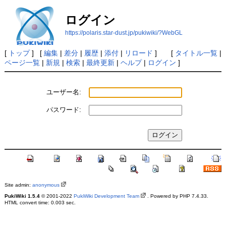
ログイン
https://polaris.star-dust.jp/pukiwiki/?WebGL
[
トップ
] [
編集
|
差分
|
履歴
|
添付
|
リロード
] [
タイトル一覧
|
ページ一覧
|
新規
|
検索
|
最終更新
|
ヘルプ
|
ログイン
]
ユーザー名:
パスワード:
Site admin:
anonymous
PukiWiki 1.5.4
© 2001-2022
PukiWiki Development Team
. Powered by PHP 7.4.33.
HTML convert time: 0.003 sec.