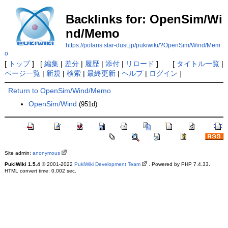
Backlinks for: OpenSim/Wi
nd/Memo
https://polaris.star-dust.jp/pukiwiki/?OpenSim/Wind/Mem
o
[
トップ
] [
編集
|
差分
|
履歴
|
添付
|
リロード
] [
タイトル一覧
|
ページ一覧
|
新規
|
検索
|
最終更新
|
ヘルプ
|
ログイン
]
Return to OpenSim/Wind/Memo
OpenSim/Wind
(951d)
Site admin:
anonymous
PukiWiki 1.5.4
© 2001-2022
PukiWiki Development Team
. Powered by PHP 7.4.33.
HTML convert time: 0.002 sec.