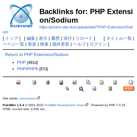
Backlinks for: PHP Extensi
on/Sodium
https://polaris.star-dust.jp/pukiwiki/?PHP+Extension/Sodi
um
[
トップ
] [
編集
|
差分
|
履歴
|
添付
|
リロード
] [
タイトル一覧
|
ページ一覧
|
新規
|
検索
|
最終更新
|
ヘルプ
|
ログイン
]
Return to PHP Extension/Sodium
PHP
(481d)
PHP/PHP8
(87d)
Site admin:
anonymous
PukiWiki 1.5.4
© 2001-2022
PukiWiki Development Team
. Powered by PHP 7.4.33.
HTML convert time: 0.006 sec.