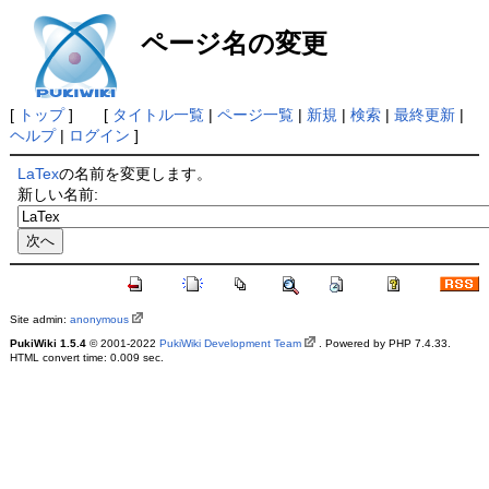
ページ名の変更
[
トップ
] [
タイトル一覧
|
ページ一覧
|
新規
|
検索
|
最終更新
|
ヘルプ
|
ログイン
]
LaTex
の名前を変更します。
新しい名前:
Site admin:
anonymous
PukiWiki 1.5.4
© 2001-2022
PukiWiki Development Team
. Powered by PHP 7.4.33.
HTML convert time: 0.009 sec.