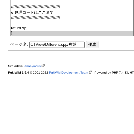
ページ名:
Site admin:
anonymous
PukiWiki 1.5.4
© 2001-2022
PukiWiki Development Team
. Powered by PHP 7.4.33. HTM