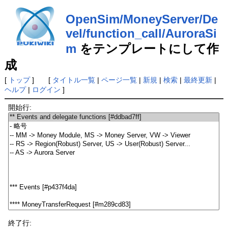
OpenSim/MoneyServer/De
vel/function_call/AuroraSi
m
をテンプレートにして作
成
[
トップ
] [
タイトル一覧
|
ページ一覧
|
新規
|
検索
|
最終更新
|
ヘルプ
|
ログイン
]
開始行:
終了行: