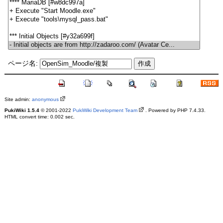
ページ名:
Site admin:
anonymous
PukiWiki 1.5.4
© 2001-2022
PukiWiki Development Team
. Powered by PHP 7.4.33.
HTML convert time: 0.002 sec.