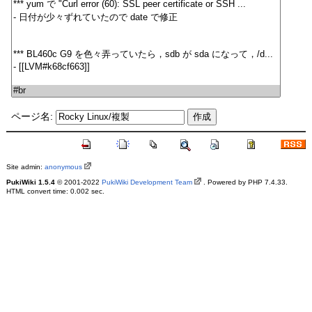
ページ名:
Site admin:
anonymous
PukiWiki 1.5.4
© 2001-2022
PukiWiki Development Team
. Powered by PHP 7.4.33.
HTML convert time: 0.002 sec.